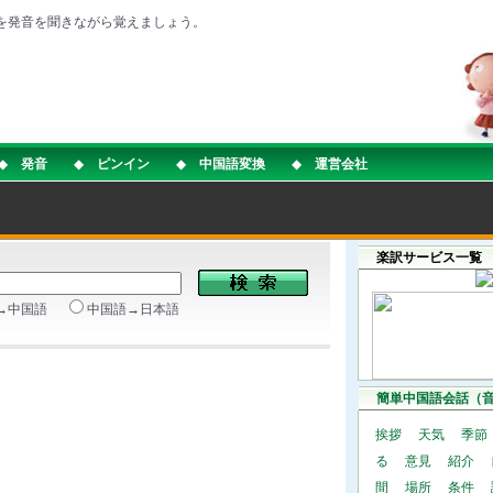
を発音を聞きながら覚えましょう。
◆
発音
◆
ピンイン
◆
中国語変換
◆
運営会社
楽訳サービス一覧
→中国語
中国語→日本語
簡単中国語会話（
挨拶
天気
季節
る
意見
紹介
間
場所
条件