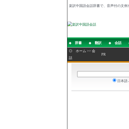
楽訳中国語会話辞書で、音声付の文例
◆
辞書
◆
翻訳
◆
会話
◎
ホーム
>>
会
PR
話
日本語