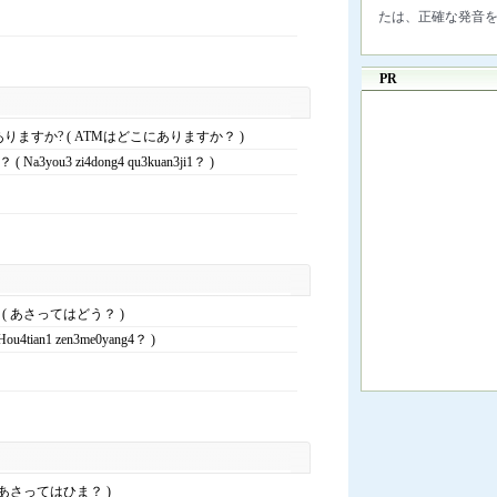
たは、正確な発音
PR
ありますか? ( ATMはどこにありますか？ )
a3you3 zi4dong4 qu3kuan3ji1？ )
( あさってはどう？ )
4tian1 zen3me0yang4？ )
 あさってはひま？ )