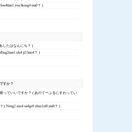
4tian1 you3kong4 ma0？ )
 あしたはなんにち？ )
2tian1 shi4 ji3 hao4？ )
ですか？
座っていいですか？ ( あのてーぶるにすわってい
eng2 zuo4 na4ge0 zhuo1zi0 ma0？ )