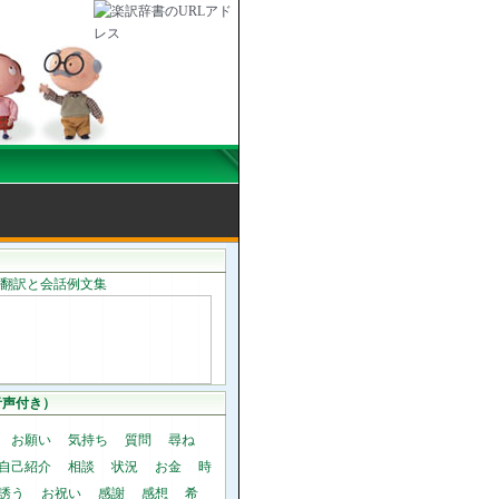
音声付き）
お願い
気持ち
質問
尋ね
自己紹介
相談
状況
お金
時
誘う
お祝い
感謝
感想
希