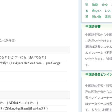
望
激励
命令
る
危ない
レス
通
買い物
電話
中国語辞書
中国語学習から中
1 - 10 件目)
ご利用いただけま
単語は辞書システ
ムメンバーより不
る？ ( 6がつ15にち、あいてる？ )
いただきます。皆
 Liu4 yue4 shi2 wu3 hao4 ， you3 kong4
す。
中国語発音ピンイ
中国語の学習・独
声の区別が分から
音ピンインコーナ
か。 ( ATMはどこですか。 )
はデータベース検
4dong4 qu3kuan3ji1 zai4 na3？ )
す。もう少し時間