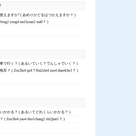
?
えますか? ( あめりかどるはつかえますか？ )
g2 yong4 mei3yuan2 ma0？ )
車で行く？ ( あるいていく？でんしゃでいく？ )
 Zou3lu4 qu4？Hai2shi4 zuo4 dian4che1？ )
かかる？ ( あるいてどれくらいかかる？ )
u3lu4 yao4 duo1chang2 shi2jian1？ )