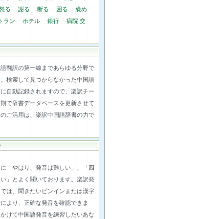
怒る
謝る
断る
困る
褒め
トラン
ホテル
銀行
病院
交
国語翻訳の第一線まであらゆる分野で
す。検索して見つからなかった中国語
ムに自動記録されますので、楽訳チー
定期で辞書データベースを更新させて
様のご活用は、楽訳中国語辞書の力で
ン
習に「やはり、発音は難しい」、「四
ない」とよく聞いております。楽訳発
ーでは、聞きたいピンインまたは漢字
索により、正確な発音を確認できま
をかけて中国語発音を練習したいあな