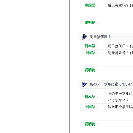
中国語：
后天有空吗？ ( Hou
説明例：
明日は何日？
日本語：
明日は何日？ (
中国語：
明天是几号？ ( Ming
説明例：
あのテーブルに座っていい
あのテーブルに
日本語：
いですか？ )
中国語：
能坐那个桌子吗？ ( N
説明例：