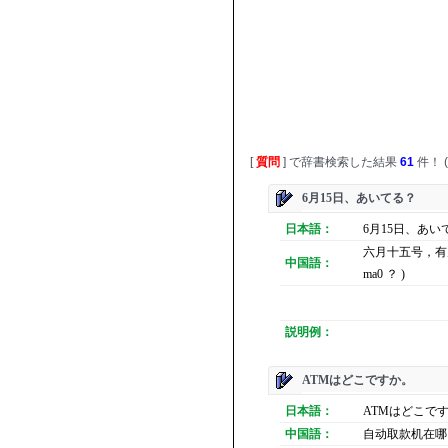
[
質問
] で辞書検索した結果
61
件！ (
6月15日、あいてる？
日本語：
6月15日、あいて
六月十五号，有空吗？ (
中国語：
ma0 ？ )
説明例：
ATMはどこですか。
日本語：
ATMはどこです
中国語：
自动取款机在哪？ ( Zi