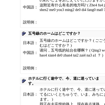
のめいしょをおしえていただけますか。
这附近有什么有名的地方吗? ( Zhe4 fu4 jin
中国語：
shen2 me0 you3 ming2 de0 di4 fang0 ma0 ?
説明例：
五号線のホームはどこですか？
五号線のホームはどこですか？ ( ごご
日本語：
むはどこですか？ )
请问，五号线的站台在哪啊？ ( Qing3 we
中国語：
hao4 xian4 de0 zhan4 tai2 zai4 na3 a1 ？ )
説明例：
ホテルに行く途中で、今、道に迷っていま
す。
ホテルに行く途中で、今、道に迷っていま
日本語：
てるにいくとちゅうで、いま、みちに
ます。 )
我正在去宾馆的路上，现在有点迷路。 ( Wo