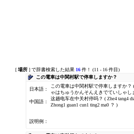
[
場所
] で辞書検索した結果
16
件！ (11 - 16 件目)
この電車は中関村駅で停車しますか？
この電車は中関村駅で停車しますか？ (
日本語：
ゃはちゅうかんそんえきでていしゃしま
这趟电车在中关村停吗？ ( Zhe4 tang4 dian4
中国語：
Zhong1 guan1 cun1 ting2 ma0 ？ )
説明例：