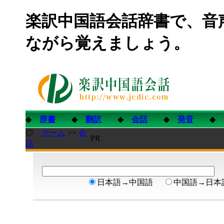
楽訳中国語会話辞書で、音
ながら覚えましょう。
◆
辞書
◆
翻訳
◆
会話
◆
発音
◆
◎
ホーム
>>
会
PR
話
日本語→中国語
中国語→日本