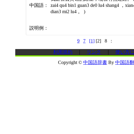
中国語：
zai4 qu4 bin1 guan3 de0 lu4 shang4 ，xian
dian3 mi2 lu4 。 )
説明例：
9
7
[1]
[2]
8
:
利用規約
｜
リンク
｜
使い方に
Copyright ©
中国語辞書
By
中国語